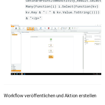
GetSharePointItemsActivity_Result.Select
Many(Function(i) i.Select(Function(kv)
kv.Key & ": " & kv.Value.ToString())))
& "</p>"
Workflow veröffentlichen und Aktion erstellen