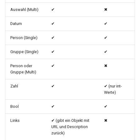
s
Workflow veröffentlichen
Auswahl (Multi)
✔
✖
e
und Aktion erstellen
Datum
✔
✔
a
Person (Single)
✔
✔
r
c
Gruppe (Single)
✔
✔
h
Person oder
✔
✖
i
Gruppe (Multi)
n
Zahl
✔
✔ (nur int-
Werte)
g
Bool
✔
✔
Links
✔ (gibt ein Objekt mit
✖
URL und Description
zurück)