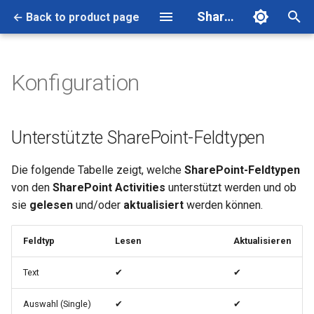
SharePoint Activities
← Back to product page
T
y
Konfiguration
Unterstützte SharePoint-
Entra-App-Registrierung
p
Feldtypen
erstellen
e
Unterstützte SharePoint-Feldtypen
Erstellen eines Workflows mit
t
SharePoint Activities
Die folgende Tabelle zeigt, welche
SharePoint-Feldtypen
o
von den
SharePoint Activities
unterstützt werden und ob
Workflow erstellen
s
sie
gelesen
und/oder
aktualisiert
werden können.
t
Verbindung zu SharePoint
Feldtyp
Lesen
Aktualisieren
herstellen
a
Text
✔
✔
r
SharePoint Items
t
bearbeiten
Auswahl (Single)
✔
✔