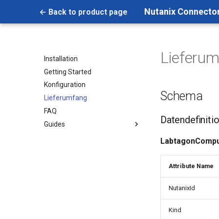
Nutanix Connecto
← Back to product page
Lieferu
Installation
Getting Started
Konfiguration
Schema
Lieferumfang
FAQ
Datendefiniti
Guides
Multiple Asset-Datenprovider
LabtagonCompu
Erstellen einer Engine-
Aktivierung
Attribute Name
NutanixId
Kind