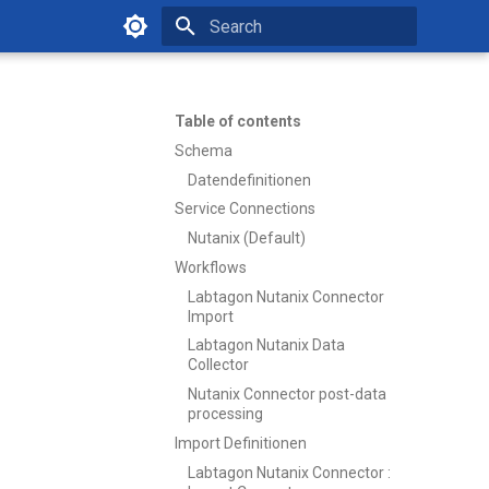
Type to start searching
Table of contents
Schema
Datendefinitionen
Service Connections
Nutanix (Default)
Workflows
Labtagon Nutanix Connector
Import
Labtagon Nutanix Data
Collector
Nutanix Connector post-data
processing
Import Definitionen
Labtagon Nutanix Connector :