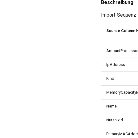
Beschreibung
Import-Sequenz f
Source Column 
AmountProcesso
IpAddress
Kind
MemoryCapacity
Name
NutanixId
PrimaryMACAddr