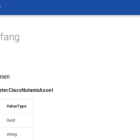
r
mfang
onen
terClassNutanixAsset
ValueType
Guid
string