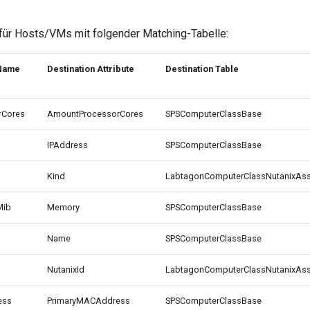
ür Hosts/VMs mit folgender Matching-Tabelle:
Name
Destination Attribute
Destination Table
rCores
AmountProcessorCores
SPSComputerClassBase
IPAddress
SPSComputerClassBase
Kind
LabtagonComputerClassNutanixAss
Mib
Memory
SPSComputerClassBase
Name
SPSComputerClassBase
NutanixId
LabtagonComputerClassNutanixAss
ess
PrimaryMACAddress
SPSComputerClassBase