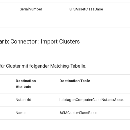
SerialNumber
SPSAssetClassBase
nix Connector : Import Clusters
ür Cluster mit folgender Matching-Tabelle:
Destination
Destination Table
Attribute
NutanixId
LabtagonComputerClassNutanixAsset
Name
ASMClusterClassBase