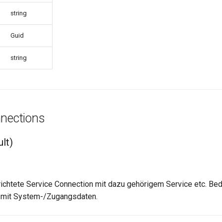
string
Guid
string
nnections
lt)
richtete Service Connection mit dazu gehörigem Service etc. Beda
 mit System-/Zugangsdaten.