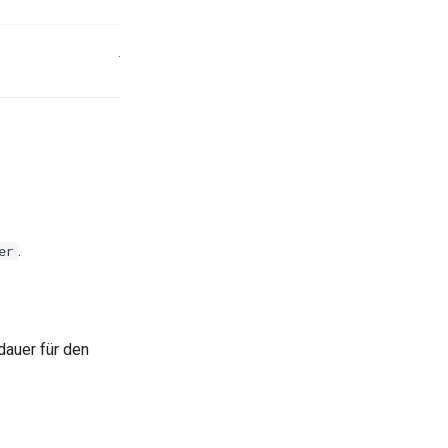
.
er
dauer für den