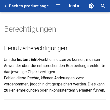
Instant Edit
← Back to product page
T
y
Berechtigungen
Benutzerberechtigungen
Migration auf Instant Edit
p
Version 1.2.0
e
Berechtigungen für die
Benutzerberechtigungen
LTG.IE.Incident Preview
t
[Test]-Schnellansicht
Um die
Instant Edit
-Funktion nutzen zu können, müssen
o
vergeben
Anwender über die entsprechenden Bearbeitungsrechte für
s
das jeweilige Objekt verfügen.
Fehlen diese Rechte, können Änderungen zwar
t
vorgenommen, jedoch nicht gespeichert werden. Dies kann
a
zu Fehlermeldungen oder inkonsistentem Verhalten führen.
r
t