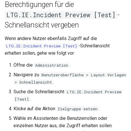
Berechtigungen für die
s
-
LTG.IE.Incident Preview [Test]
e
Schnellansicht vergeben
a
r
Wenn andere Nutzer ebenfalls Zugriff auf die
-Schnellansicht
LTG.IE.Incident Preview [Test]
c
erhalten sollen, gehe wie folgt vor:
h
Öffne die
.
Administration
i
Navigiere zu
Benutzeroberfläche > Layout Vorlagen
n
.
> Schnellansicht
g
Suche die Schnellansicht
LTG.IE.Incident Preview
.
[Test]
Klicke auf die Aktion
.
Zielgruppe setzen
Wähle im Assistenten die Benutzerrollen oder
einzelnen Nutzer aus, die Zugriff erhalten sollen.